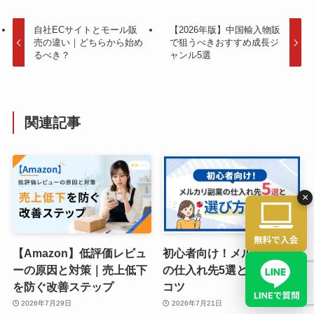
自社ECサイトとモール販
【2026年版】中国輸入物販
売の違い｜どちらから始め
で狙うべきおすすめ成長ジ
るべき？
ャンル5選
関連記事
×
【Amazon】低評価レビュ
初心者向け！メルカリ副業
ーの原因と対策｜売上低下
の仕入れ先5選と選び方の
を防ぐ改善ステップ
コツ
2026年7月29日
2026年7月21日