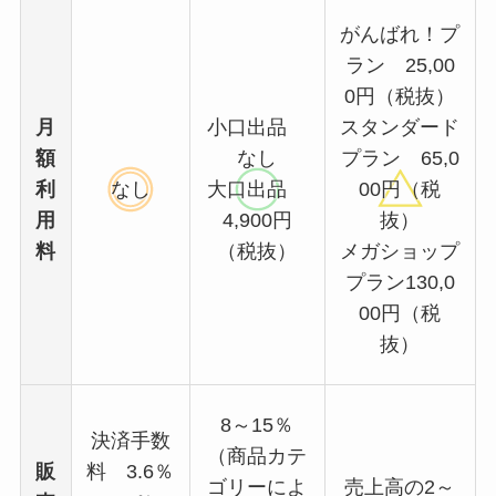
がんばれ！プ
ラン 25,00
0円（税抜）
月
小口出品
スタンダード
額
なし
プラン 65,0
利
なし
大口出品
00円（税
用
4,900円
抜）
料
（税抜）
メガショップ
プラン130,0
00円（税
抜）
8～15％
決済手数
（商品カテ
販
料 3.6％
ゴリーによ
売上高の2～