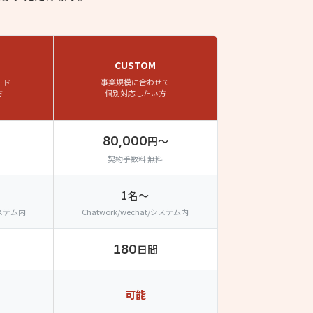
CUSTOM
ード
事業規模に合わせて
方
個別対応したい方
80,000
円〜
契約手数料 無料
1名〜
/システム内
Chatwork/wechat/システム内
180
日間
可能