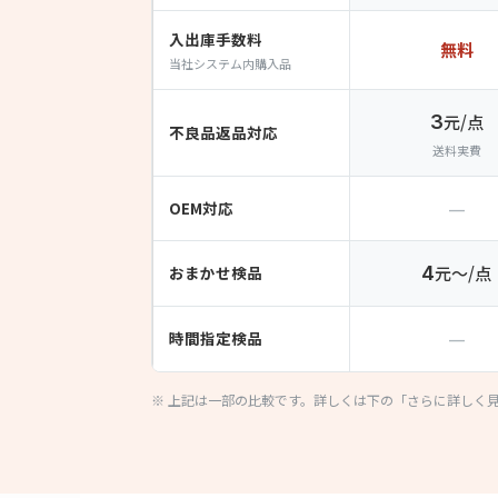
入出庫手数料
無料
当社システム内購入品
3
元/点
不良品返品対応
送料実費
—
OEM対応
おまかせ検品
4
元〜/点
—
時間指定検品
※ 上記は一部の比較です。詳しくは下の「さらに詳しく