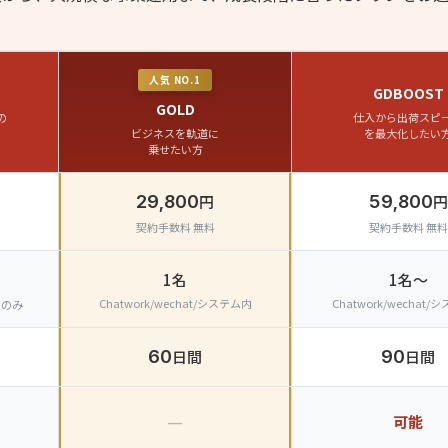
人気 NO.1
GDBOOST
GOLD
の
仕入から出荷スピ
ビジネスを軌道に
を最大化したい
乗せたい方
29,800
円
59,800
円
契約手数料 無料
契約手数料 無料
1名
1名〜
Chatwork/wechat/システム内
Chatwork/wechat
トのみ
60
日間
90
日間
—
可能