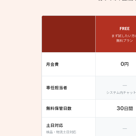
FREE
まず試したい方
無料プラン
0
円
月会費
—
専任担当者
システム内チャッ
無料保管日数
30
日間
土日対応
—
検品・物流土日対応