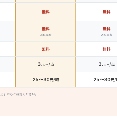
無料
無料
無料
無料
送料実費
送料実費
無料
無料
3
元〜/点
3
元〜/点
25〜30
元/時
25〜30
元/
見る」からご確認ください。